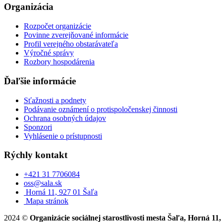
Organizácia
Rozpočet organizácie
Povinne zverejňované informácie
Profil verejného obstarávateľa
Výročné správy
Rozbory hospodárenia
Ďaľšie informácie
Sťažnosti a podnety
Podávanie oznámení o protispoločenskej činnosti
Ochrana osobných údajov
Sponzori
Vyhlásenie o prístupnosti
Rýchly kontakt
+421 31 7706084
oss@sala.sk
Horná 11, 927 01 Šaľa
Mapa stránok
2024 ©
Organizácie sociálnej starostlivosti mesta Šaľa, Horná 11