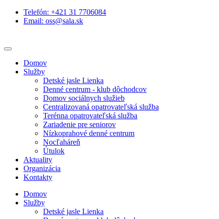
Telefón: +421 31 7706084
Email: oss@sala.sk
Domov
Služby
Detské jasle Lienka
Denné centrum - klub dôchodcov
Domov sociálnych služieb
Centralizovaná opatrovateľská služba
Terénna opatrovateľská služba
Zariadenie pre seniorov
Nízkoprahové denné centrum
Nocľaháreň
Útulok
Aktuality
Organizácia
Kontakty
Domov
Služby
Detské jasle Lienka