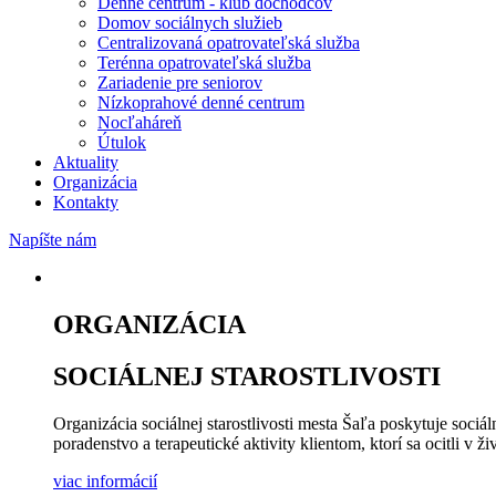
Denné centrum - klub dôchodcov
Domov sociálnych služieb
Centralizovaná opatrovateľská služba
Terénna opatrovateľská služba
Zariadenie pre seniorov
Nízkoprahové denné centrum
Nocľaháreň
Útulok
Aktuality
Organizácia
Kontakty
Napíšte nám
ORGANIZÁCIA
SOCIÁLNEJ
STAROSTLIVOSTI
Organizácia sociálnej starostlivosti mesta Šaľa poskytuje soci
poradenstvo a terapeutické aktivity klientom, ktorí sa ocitli v ži
viac informácií