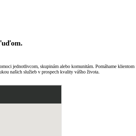
 ľuďom.
pomoci jednotlivcom, skupinám alebo komunitám. Pomáhame klientom nac
nukou našich služieb v prospech kvality vášho života.