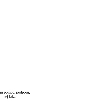
álnu pomoc, podporu,
votnej kríze.